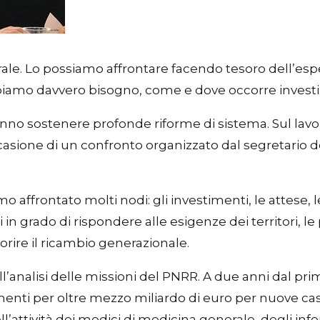
trale. Lo possiamo affrontare facendo tesoro dell’
abbiamo davvero bisogno, come e dove occorre investi
nno sostenere profonde riforme di sistema. Sul lavoro 
ccasione di un confronto organizzato dal segretario d
mo affrontato molti nodi: gli investimenti, le attese, 
 in grado di rispondere alle esigenze dei territori, l
orire il ricambio generazionale.
’analisi delle missioni del PNRR. A due anni dal prim
enti per oltre mezzo miliardo di euro per nuove case
ll’attività dei medici di medicina generale, degli inf