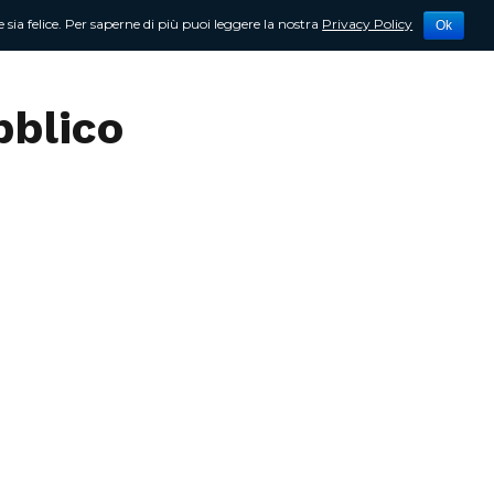
 sia felice. Per saperne di più puoi leggere la nostra
Privacy Policy
Ok
tività
Newsletter
Contattami
bblico