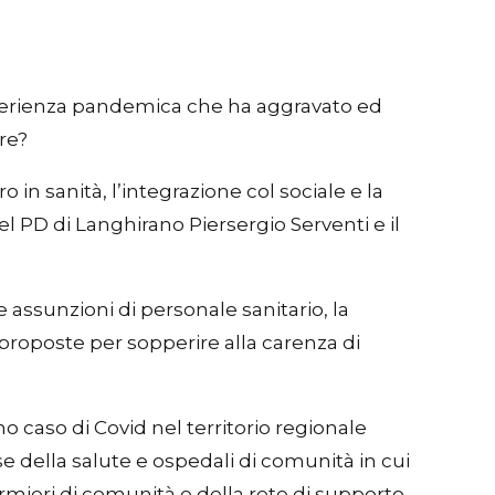
esperienza pandemica che ha aggravato ed
re?
in sanità, l’integrazione col sociale e la
el PD di Langhirano Piersergio Serventi e il
le assunzioni di personale sanitario, la
e proposte per sopperire alla carenza di
o caso di Covid nel territorio regionale
 della salute e ospedali di comunità in cui
ermieri di comunità e della rete di supporto