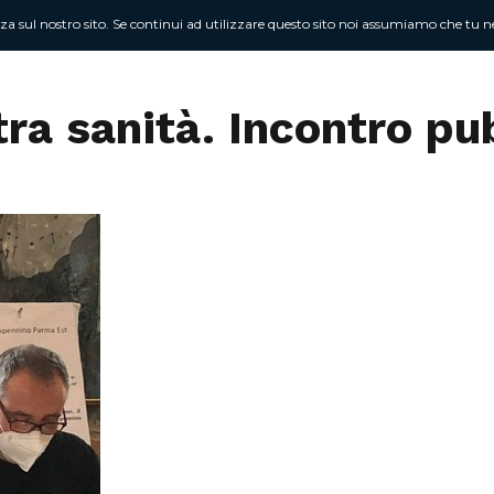
nza sul nostro sito. Se continui ad utilizzare questo sito noi assumiamo che tu ne
Chi sono
At
tra sanità. Incontro pu