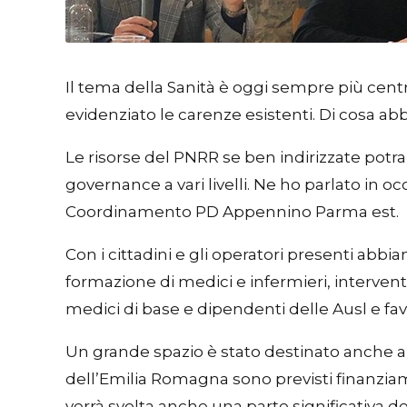
Il tema della Sanità è oggi sempre più cen
evidenziato le carenze esistenti. Di cosa 
Le risorse del PNRR se ben indirizzate potra
governance a vari livelli. Ne ho parlato in o
Coordinamento PD Appennino Parma est.
Con i cittadini e gli operatori presenti abbia
formazione di medici e infermieri, interventi
medici di base e dipendenti delle Ausl e fav
Un grande spazio è stato destinato anche all
dell’Emilia Romagna sono previsti finanziam
verrà svolta anche una parte significativa de