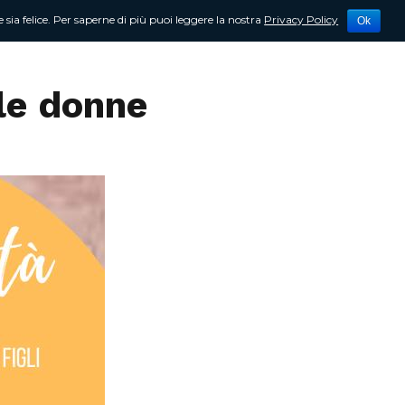
 sia felice. Per saperne di più puoi leggere la nostra
Privacy Policy
Ok
tività
Newsletter
Contattami
 le donne