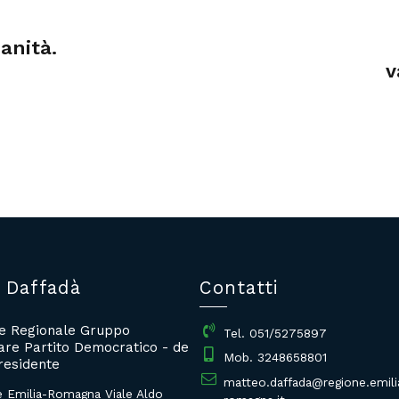
anità.
v
 Daffadà
Contatti
re Regionale Gruppo
Tel. 051/5275897
re Partito Democratico - de
Mob. 3248658801
residente
matteo.daffada@regione.emili
e Emilia-Romagna Viale Aldo