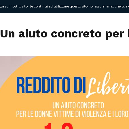
nza sul nostro sito. Se continui ad utilizzare questo sito noi assumiamo che tu ne
Chi sono
At
 Un aiuto concreto per