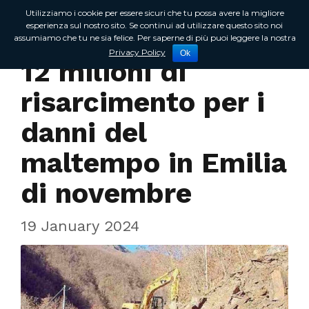
Utilizziamo i cookie per essere sicuri che tu possa avere la migliore
esperienza sul nostro sito. Se continui ad utilizzare questo sito noi
assumiamo che tu ne sia felice. Per saperne di più puoi leggere la nostra
Incontri sul territorio
Privacy Policy
Ok
12 milioni di
risarcimento per i
danni del
maltempo in Emilia
di novembre
19 January 2024