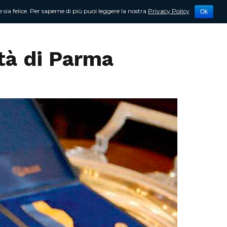
 sia felice. Per saperne di più puoi leggere la nostra
Privacy Policy
Ok
tività
Newsletter
Contattami
ttà di Parma