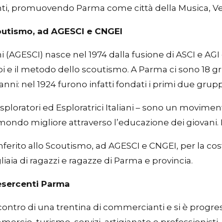
anti, promuovendo Parma come città della Musica, Verd
outismo, ad AGESCI e CNGEI
ni (AGESCI) nasce nel 1974 dalla fusione di ASCI e AGI
pi e il metodo dello scoutismo. A Parma ci sono 18 gr
i: nel 1924 furono infatti fondati i primi due gruppi,
sploratori ed Esploratrici Italiani – sono un movime
 mondo migliore attraverso l’educazione dei giovani. 
erito allo Scoutismo, ad AGESCI e CNGEI, per la costa
iaia di ragazzi e ragazze di Parma e provincia.
esercenti Parma
ontro di una trentina di commercianti e si è progre
mercio, turismo, servizi, artigianato e professionisti