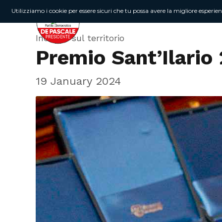
Utilizziamo i cookie per essere sicuri che tu possa avere la migliore esperie
Incontri sul territorio
Premio Sant’Ilario 
19 January 2024