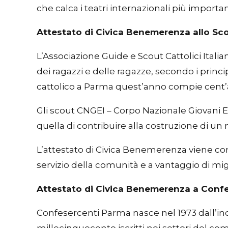
che calca i teatri internazionali più import
Attestato di Civica Benemerenza allo Sc
L’Associazione Guide e Scout Cattolici Italia
dei ragazzi e delle ragazze, secondo i princi
cattolico a Parma quest’anno compie cent’ann
Gli scout CNGEI – Corpo Nazionale Giovani E
quella di contribuire alla costruzione di un
L’attestato di Civica Benemerenza viene conf
servizio della comunità e a vantaggio di migl
Attestato di Civica Benemerenza a Conf
Confesercenti Parma nasce nel 1973 dall’inc
millecinquecento iscritti nei settori del com