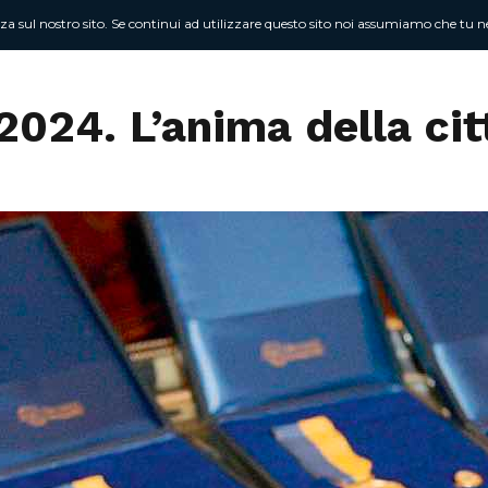
nza sul nostro sito. Se continui ad utilizzare questo sito noi assumiamo che tu ne
Chi sono
At
2024. L’anima della ci