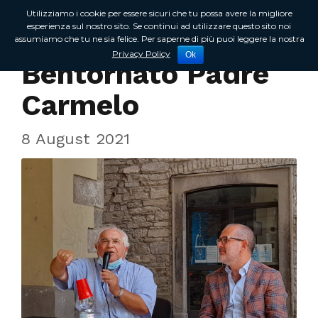
Utilizziamo i cookie per essere sicuri che tu possa avere la migliore
esperienza sul nostro sito. Se continui ad utilizzare questo sito noi
assumiamo che tu ne sia felice. Per saperne di più puoi leggere la nostra
Incontri sul territorio
Privacy Policy
Ok
Bentornato Padre
Carmelo
8 August 2021