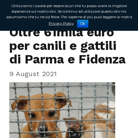
Utilizziamo i cookie per essere sicuri che tu possa avere la migliore
esperienza sul nostro sito. Se continui ad utilizzare questo sito noi
assumiamo che tu ne sia felice. Per saperne di più puoi leggere la nostra
In Regione
Privacy Policy
Ok
Oltre 61mila euro
per canili e gattili
di Parma e Fidenza
9 August 2021