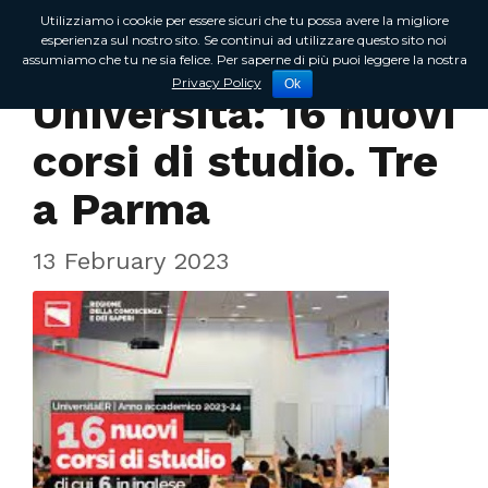
Utilizziamo i cookie per essere sicuri che tu possa avere la migliore
esperienza sul nostro sito. Se continui ad utilizzare questo sito noi
assumiamo che tu ne sia felice. Per saperne di più puoi leggere la nostra
In Regione
Privacy Policy
Ok
Università: 16 nuovi
corsi di studio. Tre
a Parma
13 February 2023