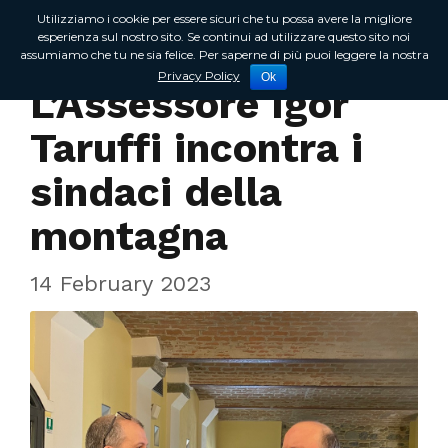
Utilizziamo i cookie per essere sicuri che tu possa avere la migliore
esperienza sul nostro sito. Se continui ad utilizzare questo sito noi
assumiamo che tu ne sia felice. Per saperne di più puoi leggere la nostra
Incontri sul territorio
Privacy Policy
Ok
L’Assessore Igor
Taruffi incontra i
sindaci della
montagna
14 February 2023