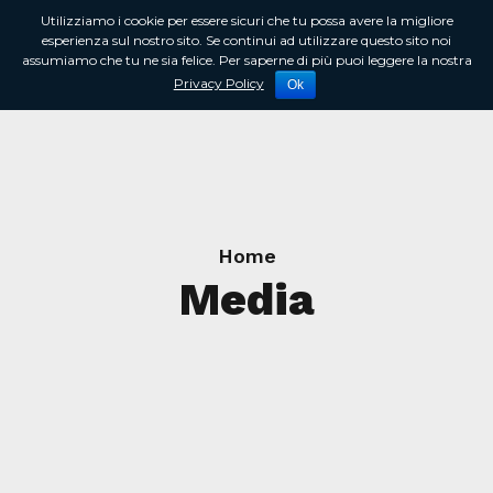
Utilizziamo i cookie per essere sicuri che tu possa avere la migliore
esperienza sul nostro sito. Se continui ad utilizzare questo sito noi
assumiamo che tu ne sia felice. Per saperne di più puoi leggere la nostra
Privacy Policy
Ok
Home
Media