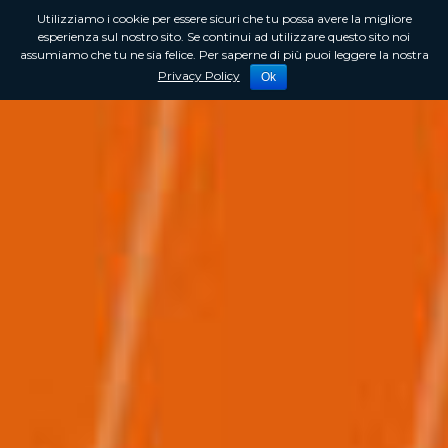
Utilizziamo i cookie per essere sicuri che tu possa avere la migliore
esperienza sul nostro sito. Se continui ad utilizzare questo sito noi
assumiamo che tu ne sia felice. Per saperne di più puoi leggere la nostra
Privacy Policy
Ok