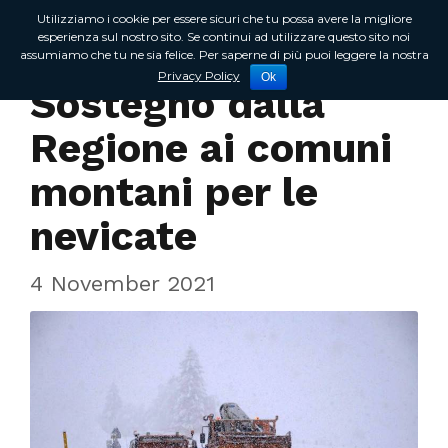
Utilizziamo i cookie per essere sicuri che tu possa avere la migliore
esperienza sul nostro sito. Se continui ad utilizzare questo sito noi
assumiamo che tu ne sia felice. Per saperne di più puoi leggere la nostra
In Regione
Privacy Policy
Ok
Sostegno dalla
Regione ai comuni
montani per le
nevicate
4 November 2021