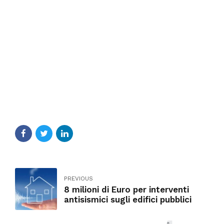
PREVIOUS
8 milioni di Euro per interventi
antisismici sugli edifici pubblici