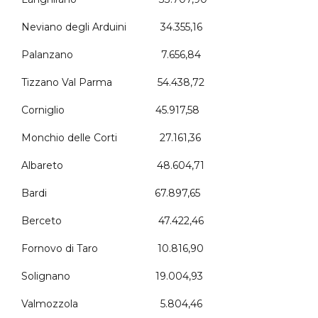
Neviano degli Arduini 34.355,16
Palanzano 7.656,84
Tizzano Val Parma 54.438,72
Corniglio 45.917,58
Monchio delle Corti 27.161,36
Albareto 48.604,71
Bardi 67.897,65
Berceto 47.422,46
Fornovo di Taro 10.816,90
Solignano 19.004,93
Valmozzola 5.804,46