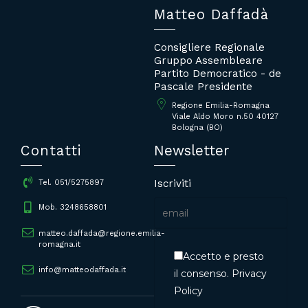
Matteo Daffadà
Consigliere Regionale
Gruppo Assembleare
Partito Democratico - de
Pascale Presidente
Regione Emilia-Romagna
Viale Aldo Moro n.50 40127
Bologna (BO)
Contatti
Newsletter
Iscriviti
Tel. 051/5275897
Mob. 3248658801
matteo.daffada@regione.emilia-
romagna.it
Accetto e presto
info@matteodaffada.it
il consenso.
Privacy
Policy