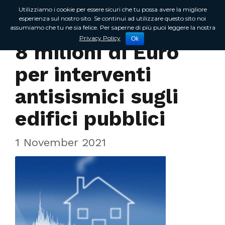
Utilizziamo i cookie per essere sicuri che tu possa avere la migliore
esperienza sul nostro sito. Se continui ad utilizzare questo sito noi
assumiamo che tu ne sia felice. Per saperne di più puoi leggere la nostra
In Regione
Privacy Policy
Ok
8 milioni di Euro
per interventi
antisismici sugli
edifici pubblici
1 November 2021