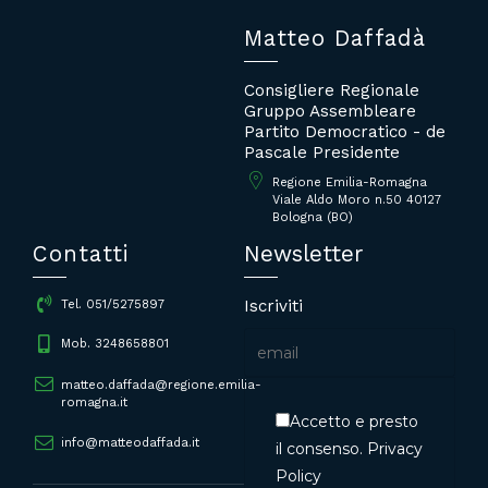
Matteo Daffadà
Consigliere Regionale
Gruppo Assembleare
Partito Democratico - de
Pascale Presidente
Regione Emilia-Romagna
Viale Aldo Moro n.50 40127
Bologna (BO)
Contatti
Newsletter
Iscriviti
Tel. 051/5275897
Mob. 3248658801
matteo.daffada@regione.emilia-
romagna.it
Accetto e presto
info@matteodaffada.it
il consenso.
Privacy
Policy