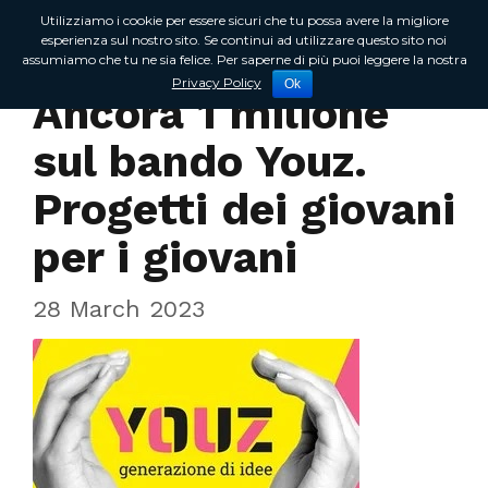
Utilizziamo i cookie per essere sicuri che tu possa avere la migliore
esperienza sul nostro sito. Se continui ad utilizzare questo sito noi
assumiamo che tu ne sia felice. Per saperne di più puoi leggere la nostra
In Regione
Privacy Policy
Ok
Ancora 1 milione
sul bando Youz.
Progetti dei giovani
per i giovani
28 March 2023