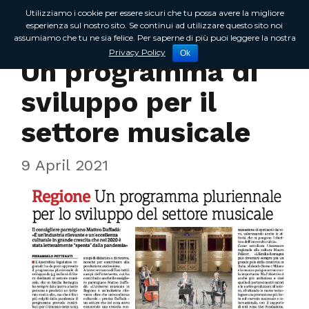
Utilizziamo i cookie per essere sicuri che tu possa avere la migliore
esperienza sul nostro sito. Se continui ad utilizzare questo sito noi
assumiamo che tu ne sia felice. Per saperne di più puoi leggere la nostra
Rassegna Stampa
Privacy Policy
Ok
Un programma di
sviluppo per il
settore musicale
9 April 2021