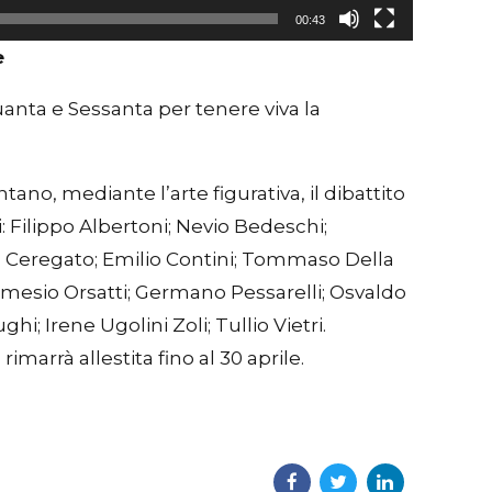
00:43
e
quanta e Sessanta per tenere viva la
no, mediante l’arte figurativa, il dibattito
: Filippo Albertoni; Nevio Bedeschi;
zo Ceregato; Emilio Contini; Tommaso Della
Nemesio Orsatti; Germano Pessarelli; Osvaldo
hi; Irene Ugolini Zoli; Tullio Vietri.
arrà allestita fino al 30 aprile.