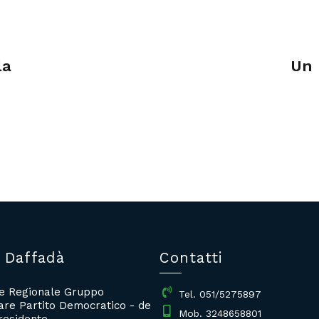
la
Un 
 Daffadà
Contatti
re Regionale Gruppo
Tel. 051/5275897
re Partito Democratico - de
Mob. 3248658801