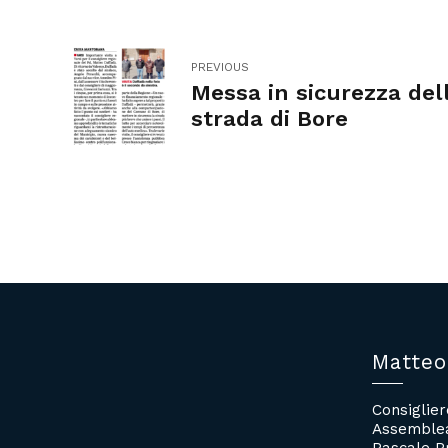
PREVIOUS
Messa in sicurezza del
strada di Bore
Matteo
Consiglie
Assemblea