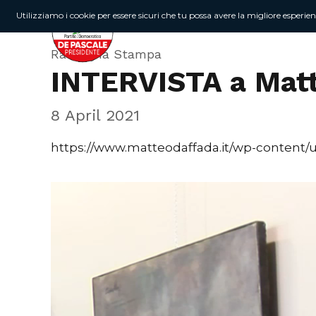
Utilizziamo i cookie per essere sicuri che tu possa avere la migliore esperie
Rassegna Stampa
INTERVISTA a Mat
8 April 2021
https://www.matteodaffada.it/wp-content/
Video
Player