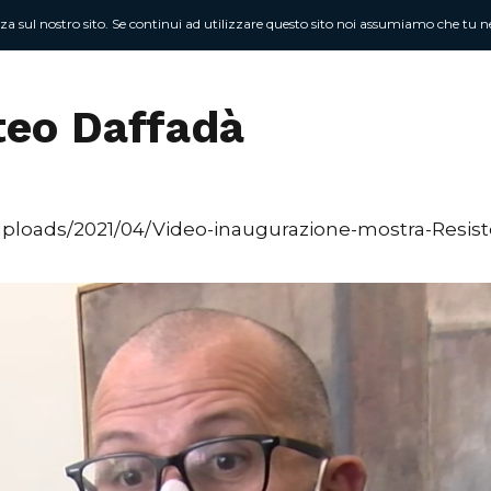
nza sul nostro sito. Se continui ad utilizzare questo sito noi assumiamo che tu ne
Chi sono
At
teo Daffadà
uploads/2021/04/Video-inaugurazione-mostra-Resi