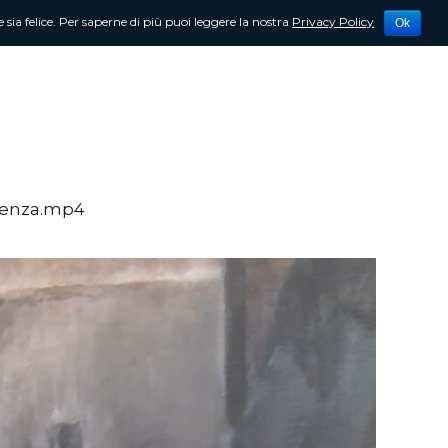
 sia felice. Per saperne di più puoi leggere la nostra
Privacy Policy
Ok
tività
Newsletter
Contattami
stenza.mp4