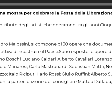
na mostra per celebrare la Festa della Liberazion
contributo degli artisti che operarono tra gli anni Cin
ndro Malossini, si compone di 38 opere che documenta
ttiva di ricostruire il Paese.Sono esposte le opere di
o Boschi; Luciano Caldari; Alberto Cavallari; Loren
Paolo Manaresi; Carlo Mastronardi; Sebastian Matta; 
Italo Riciputi; Ilario Rossi; Giulio Ruffini; Alberto Sug
 la partecipazione del consigliere Matteo Daffadà, rim