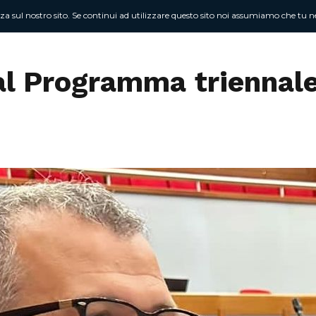
nza sul nostro sito. Se continui ad utilizzare questo sito noi assumiamo che tu ne
Chi sono
At
al Programma triennale