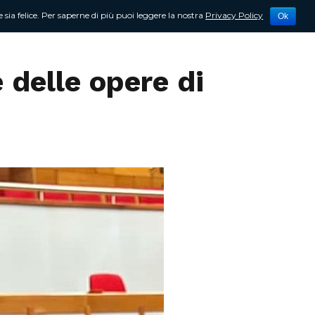
 sia felice. Per saperne di più puoi leggere la nostra
Privacy Policy
Ok
tività
Newsletter
Contattami
 delle opere di