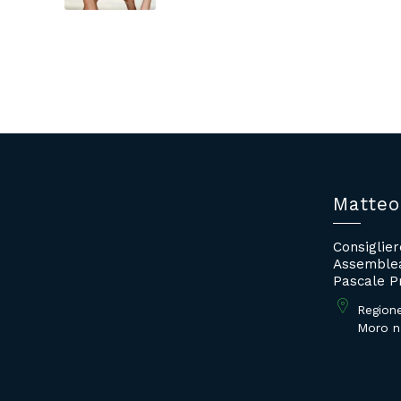
democrazia
Matteo
Consiglie
Assemblea
Pascale P
Region
Moro n