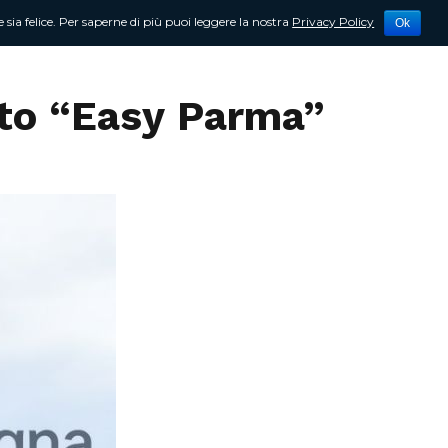
 sia felice. Per saperne di più puoi leggere la nostra
Privacy Policy
Ok
tività
Newsletter
Contattami
etto “Easy Parma”