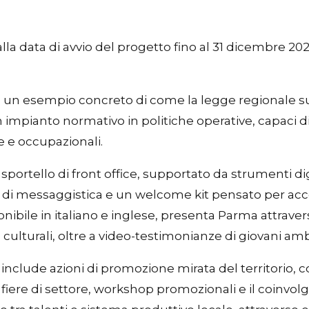
lla data di avvio del progetto fino al 31 dicembre 202
 un esempio concreto di come la legge regionale sul
 un impianto normativo in politiche operative, capaci 
 e occupazionali.
o sportello di front office, supportato da strumenti dig
 di messaggistica e un welcome kit pensato per accom
sponibile in italiano e inglese, presenta Parma attrave
culturali, oltre a video-testimonianze di giovani amb
tto include azioni di promozione mirata del territori
e a fiere di settore, workshop promozionali e il coinvo