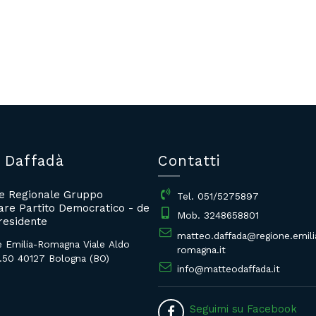
 Daffadà
Contatti
re Regionale Gruppo
Tel. 051/5275897
re Partito Democratico - de
Mob. 3248658801
residente
matteo.daffada@regione.emili
e Emilia-Romagna Viale Aldo
romagna.it
.50 40127 Bologna (BO)
info@matteodaffada.it
Seguimi su Facebook