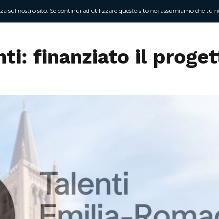
nza sul nostro sito. Se continui ad utilizzare questo sito noi assumiamo che tu ne
Chi sono
At
nti: finanziato il prog