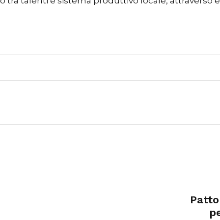
ra talenti e sistema produttivo locale, attraverso e
Patto
p