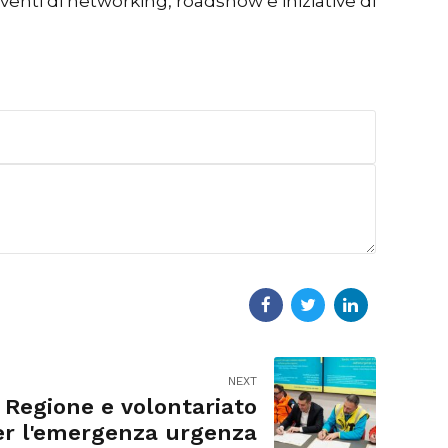
venti di networking, roadshow e iniziative di
NEXT
 Regione e volontariato
er l'emergenza urgenza