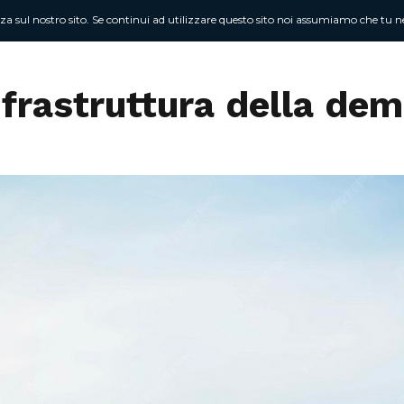
nza sul nostro sito. Se continui ad utilizzare questo sito noi assumiamo che tu ne
Chi sono
At
nfrastruttura della de