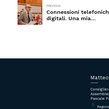
PREVIOUS
Connessioni telefonich
digitali. Una mia
interpellanza
Matteo
Consiglie
Assemblea
Pascale P
Region