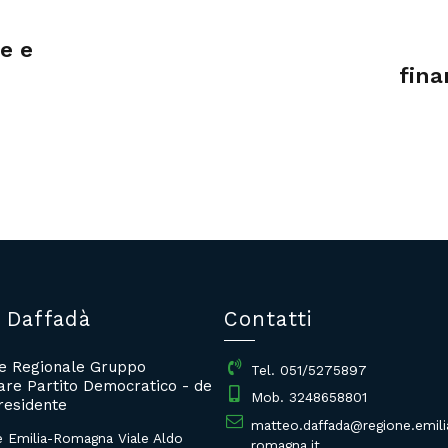
e e
fina
 Daffadà
Contatti
re Regionale Gruppo
Tel. 051/5275897
re Partito Democratico - de
Mob. 3248658801
residente
matteo.daffada@regione.emili
e Emilia-Romagna Viale Aldo
romagna.it