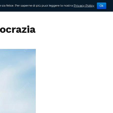
 sia felice. Per saperne di più puoi leggere la nostra
Privacy Policy
Ok
tività
Newsletter
Contattami
mocrazia