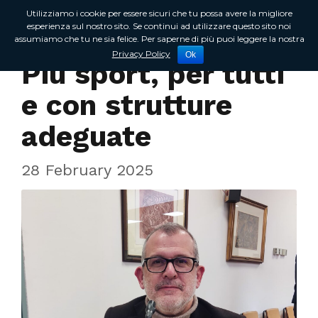
Utilizziamo i cookie per essere sicuri che tu possa avere la migliore
esperienza sul nostro sito. Se continui ad utilizzare questo sito noi
assumiamo che tu ne sia felice. Per saperne di più puoi leggere la nostra
In Regione
Privacy Policy
Ok
Più sport, per tutti
e con strutture
adeguate
28 February 2025