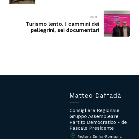
NEXT
Turismo lento. I cammini dei
pellegrini, sei documentari
Matteo Daffadà
Consigliere Regionale
Gruppo Assembleare
Partito Democratico - de
Pascale Presidente
Regione Emilia-Romagna