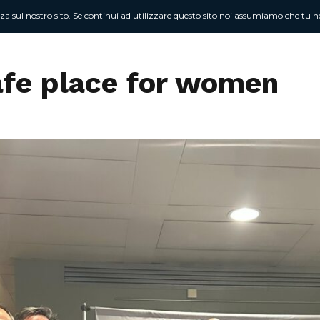
nza sul nostro sito. Se continui ad utilizzare questo sito noi assumiamo che tu ne
Chi sono
At
fe place for women