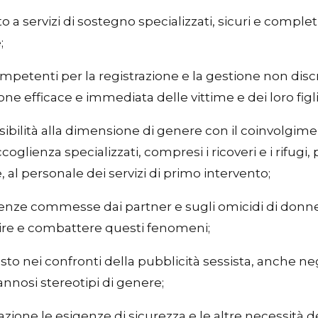
o a servizi di sostegno specializzati, sicuri e complet
;
competenti per la registrazione e la gestione non disc
e efficace e immediata delle vittime e dei loro figli
sibilità alla dimensione di genere con il coinvolgimen
oglienza specializzati, compresi i ricoveri e i rifugi,
 al personale dei servizi di primo intervento;
iolenze commesse dai partner e sugli omicidi di donne
enire e combattere questi fenomeni;
sto nei confronti della pubblicità sessista, anche negl
annosi stereotipi di genere;
ione le esigenze di sicurezza e le altre necessità d