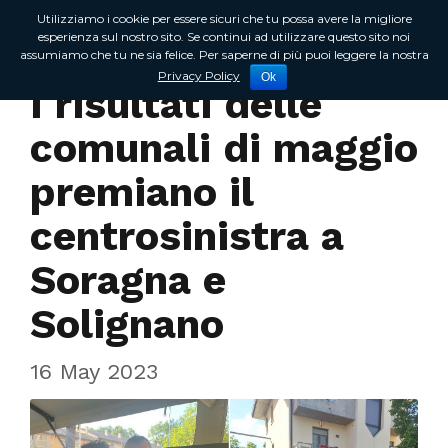
Utilizziamo i cookie per essere sicuri che tu possa avere la migliore
esperienza sul nostro sito. Se continui ad utilizzare questo sito noi
assumiamo che tu ne sia felice. Per saperne di più puoi leggere la nostra
Incontri sul territorio
Privacy Policy
Ok
I risultati delle
comunali di maggio
premiano il
centrosinistra a
Soragna e
Solignano
16 May 2023