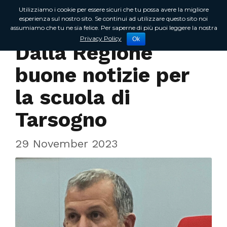
Utilizziamo i cookie per essere sicuri che tu possa avere la migliore
esperienza sul nostro sito. Se continui ad utilizzare questo sito noi
assumiamo che tu ne sia felice. Per saperne di più puoi leggere la nostra
In Regione
Privacy Policy
Ok
Dalla Regione
buone notizie per
la scuola di
Tarsogno
29 November 2023