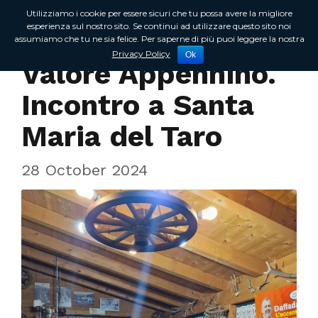
Utilizziamo i cookie per essere sicuri che tu possa avere la migliore
esperienza sul nostro sito. Se continui ad utilizzare questo sito noi
assumiamo che tu ne sia felice. Per saperne di più puoi leggere la nostra
Incontri sul territorio
Privacy Policy
Ok
Valore Appennino.
Incontro a Santa
Maria del Taro
28 October 2024