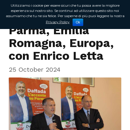
Utilizziamo i cookie per essere sicuri che tu possa avere la migliore
esperienza sul nostro sito. Se continui ad utilizzare questo sito noi
assumiamo che tu ne sia felice. Per saperne di più puoi leggere la nostra
Incontri sul territorio
Privacy Policy
Ok
Parma, Emilia
Romagna, Europa,
con Enrico Letta
25 October 2024