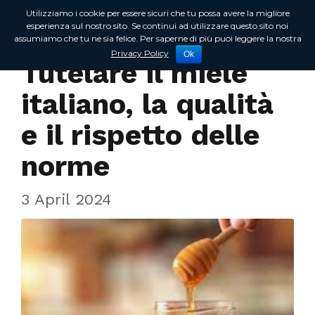
Utilizziamo i cookie per essere sicuri che tu possa avere la migliore
esperienza sul nostro sito. Se continui ad utilizzare questo sito noi
assumiamo che tu ne sia felice. Per saperne di più puoi leggere la nostra
In Regione
Privacy Policy
Ok
Tutelare il miele
italiano, la qualità
e il rispetto delle
norme
3 April 2024