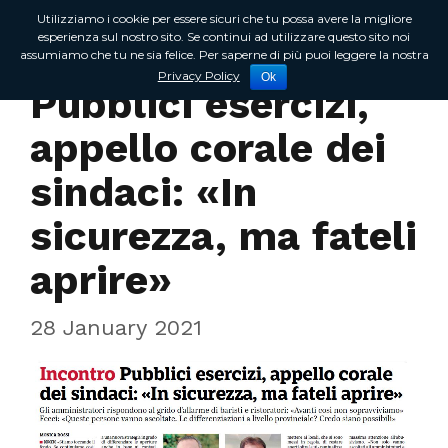
Utilizziamo i cookie per essere sicuri che tu possa avere la migliore
esperienza sul nostro sito. Se continui ad utilizzare questo sito noi
assumiamo che tu ne sia felice. Per saperne di più puoi leggere la nostra
Rassegna Stampa
Privacy Policy
Ok
Pubblici esercizi,
appello corale dei
sindaci: «In
sicurezza, ma fateli
aprire»
28 January 2021