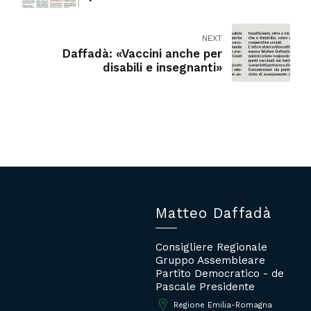
ancora lunga
NEXT
Daffadà: «Vaccini anche per
disabili e insegnanti»
Matteo Daffadà
Consigliere Regionale
Gruppo Assembleare
Partito Democratico - de
Pascale Presidente
Regione Emilia-Romagna