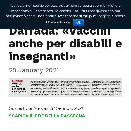
Utilizziamo i cookie per essere sicuri che tu possa avere la migliore
esperienza sul nostro sito. Se continui ad utilizzare questo sito noi
assumiamo che tu ne sia felice. Per saperne di più puoi leggere la nostra
Rassegna Stampa
Privacy Policy
Ok
Daffadà: «Vaccini
anche per disabili e
insegnanti»
28 January 2021
Gazzetta di Parma, 28 Gennaio 2021
SCARICA IL PDF DELLA RASSEGNA