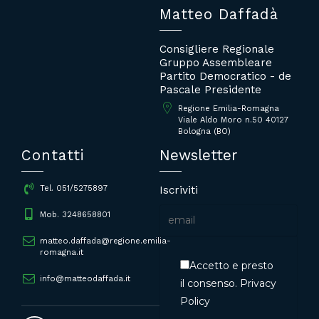
Matteo Daffadà
Consigliere Regionale
Gruppo Assembleare
Partito Democratico - de
Pascale Presidente
Regione Emilia-Romagna
Viale Aldo Moro n.50 40127
Bologna (BO)
Contatti
Newsletter
Iscriviti
Tel. 051/5275897
Mob. 3248658801
matteo.daffada@regione.emilia-
romagna.it
Accetto e presto
info@matteodaffada.it
il consenso.
Privacy
Policy