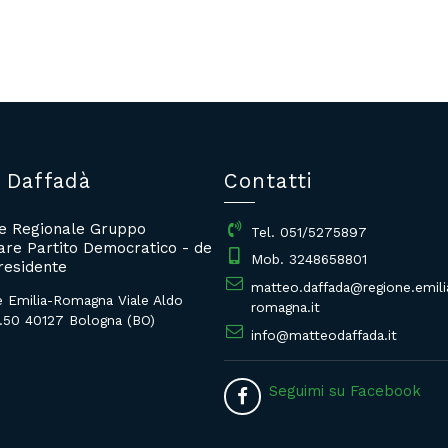
 Daffadà
Contatti
re Regionale Gruppo
Tel. 051/5275897
re Partito Democratico - de
Mob. 3248658801
residente
matteo.daffada@regione.emili
e Emilia-Romagna Viale Aldo
romagna.it
.50 40127 Bologna (BO)
info@matteodaffada.it
Seguimi su Facebook