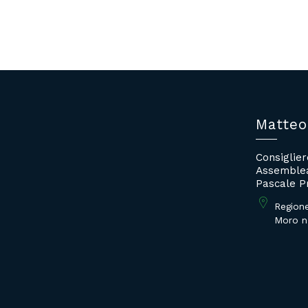
Matteo
Consiglie
Assemblea
Pascale P
Region
Moro n