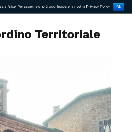
 sia felice. Per saperne di più puoi leggere la nostra
Privacy Policy
Ok
tività
Newsletter
Contattami
ordino Territoriale