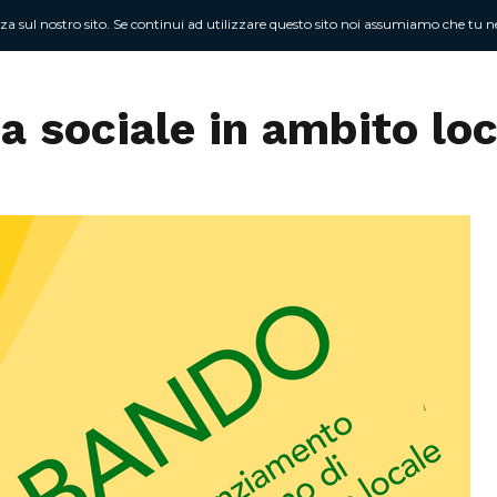
nza sul nostro sito. Se continui ad utilizzare questo sito noi assumiamo che tu ne
Chi sono
At
za sociale in ambito lo