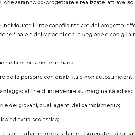
ioni che saranno co-progettate e realizzate attraver
 individuato l’Ente capofila titolare del progetto, ef
e finale e dei rapporti con la Regione e con gli altri 
cie nella popolazione anziana;
are delle persone con disabilità e non autosufficienti;
svantaggio al fine di intervenire su marginalità ed esc
i e dei giovani, quali agenti del cambiamento;
ico ed extra-scolastico;
i, in aree urbane o extraurbane disgregate o disagiat