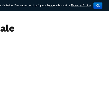
 sia felice. Per saperne di più puoi leggere la nostra
Privacy Policy
Ok
tività
Newsletter
Contattami
cale