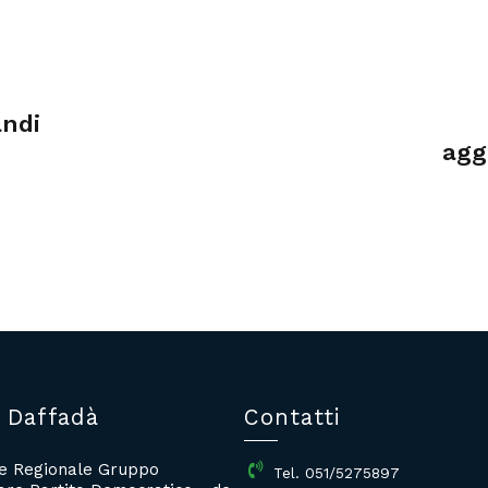
andi
agg
 Daffadà
Contatti
re Regionale Gruppo
Tel. 051/5275897