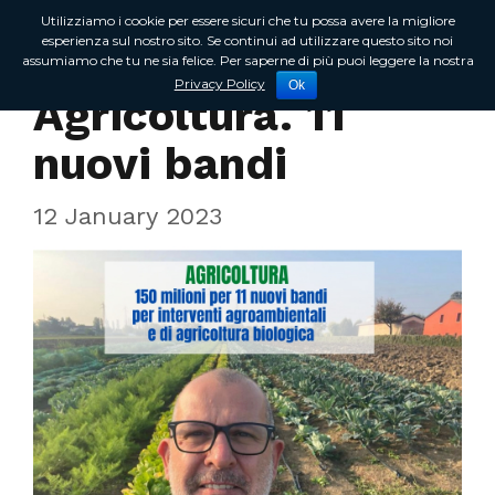
Utilizziamo i cookie per essere sicuri che tu possa avere la migliore
esperienza sul nostro sito. Se continui ad utilizzare questo sito noi
assumiamo che tu ne sia felice. Per saperne di più puoi leggere la nostra
In Regione
Privacy Policy
Ok
Agricoltura. 11
nuovi bandi
12 January 2023