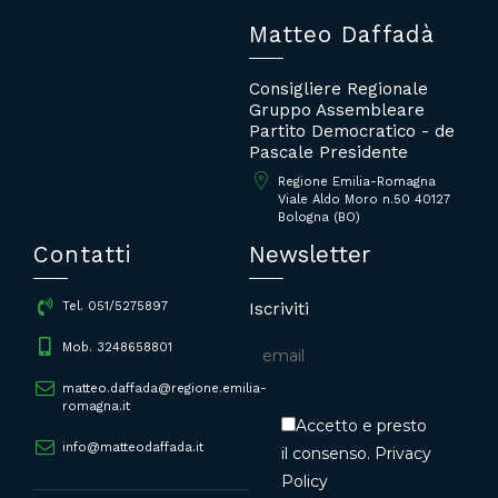
Matteo Daffadà
Consigliere Regionale
Gruppo Assembleare
Partito Democratico - de
Pascale Presidente
Regione Emilia-Romagna
Viale Aldo Moro n.50 40127
Bologna (BO)
Contatti
Newsletter
Iscriviti
Tel. 051/5275897
Mob. 3248658801
matteo.daffada@regione.emilia-
romagna.it
Accetto e presto
info@matteodaffada.it
il consenso.
Privacy
Policy