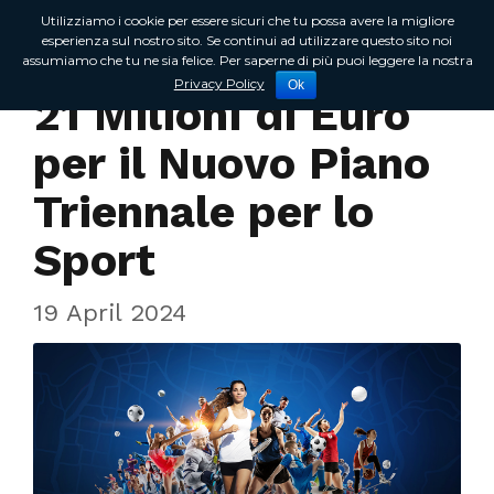
Utilizziamo i cookie per essere sicuri che tu possa avere la migliore
esperienza sul nostro sito. Se continui ad utilizzare questo sito noi
assumiamo che tu ne sia felice. Per saperne di più puoi leggere la nostra
In Regione
Privacy Policy
Ok
21 Milioni di Euro
per il Nuovo Piano
Triennale per lo
Sport
19 April 2024