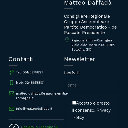
Matteo Daffadà
Consigliere Regionale
Gruppo Assembleare
Partito Democratico - de
Pascale Presidente
Regione Emilia-Romagna
Viale Aldo Moro n.50 40127
Bologna (BO)
Contatti
Newsletter
Iscriviti
Tel. 051/5275897
Mob. 3248658801
matteo.daffada@regione.emilia-
romagna.it
Accetto e presto
info@matteodaffada.it
il consenso.
Privacy
Policy
Seguimi su Facebook