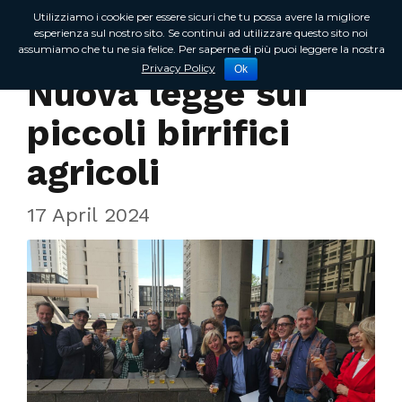
Utilizziamo i cookie per essere sicuri che tu possa avere la migliore
esperienza sul nostro sito. Se continui ad utilizzare questo sito noi
assumiamo che tu ne sia felice. Per saperne di più puoi leggere la nostra
In Regione
Privacy Policy
Ok
Nuova legge sui
piccoli birrifici
agricoli
17 April 2024