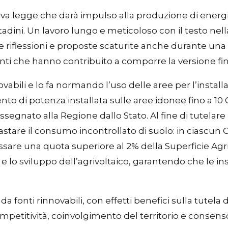
ova legge che darà impulso alla produzione di energ
adini. Un lavoro lungo e meticoloso con il testo nella
riflessioni e proposte scaturite anche durante una
i che hanno contribuito a comporre la versione fin
ili e lo fa normando l’uso delle aree per l’installazio
o di potenza installata sulle aree idonee fino a 10
gnato alla Regione dallo Stato. Al fine di tutelare l
astare il consumo incontrollato di suolo: in ciascun 
essare una quota superiore al 2% della Superficie Agr
lo sviluppo dell’agrivoltaico, garantendo che le in
da fonti rinnovabili, con effetti benefici sulla tutela
mpetitività, coinvolgimento del territorio e consen