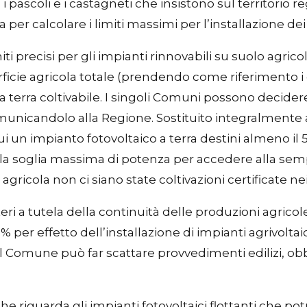
ti, i pascoli e i castagneti che insistono sul territorio 
a per calcolare i limiti massimi per l’installazione dei
 limiti precisi per gli impianti rinnovabili su suolo ag
cie agricola totale (prendendo come riferimento i dati
a terra coltivabile. I singoli Comuni possono decidere
nicandolo alla Regione. Sostituito integralmente anch
ui un impianto fotovoltaico a terra destini almeno i
, la soglia massima di potenza per accedere alla semp
 agricola non ci siano state coltivazioni certificate ne
teri a tutela della continuità delle produzioni agricol
% per effetto dell’installazione di impianti agrivoltai
il Comune può far scattare provvedimenti edilizi, obb
 che riguarda gli impianti fotovoltaici flottanti che po