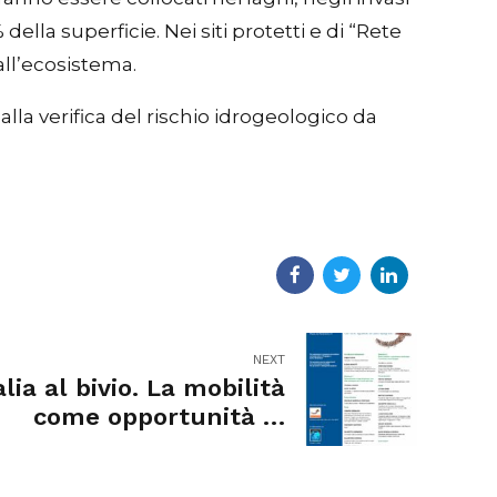
ella superficie. Nei siti protetti e di “Rete
all’ecosistema.
 alla verifica del rischio idrogeologico da
NEXT
alia al bivio. La mobilità
come opportunità di
connessione