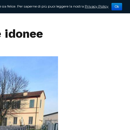
 sia felice. Per saperne di più puoi leggere la nostra
Privacy Policy
Ok
tività
Newsletter
Contattami
e idonee