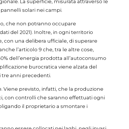
regionale. La superficie, misurata attraverso le
 pannelli solari nei campi.
ricolo, che non potranno occupare
 del 2021). Inoltre, in ogni territorio
, con una delibera ufficiale, di superare
e l’articolo 9 che, tra le altre cose,
l 50% dell’energia prodotta all’autoconsumo
lificazione burocratica viene alzata del
i tre anni precedenti.
e. Viene previsto, infatti, che la produzione
ci, con controlli che saranno effettuati ogni
ligando il proprietario a smontare i
tranno essere collocati nei laghi, negli invasi