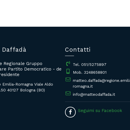
 Daffadà
Contatti
re Regionale Gruppo
Tel. 051/5275897
re Partito Democratico - de
Mob. 3248658801
residente
matteo.daffada@regione.emili
e Emilia-Romagna Viale Aldo
romagna.it
.50 40127 Bologna (BO)
info@matteodaffada.it
Seguimi su Facebook