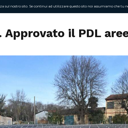
nza sul nostro sito. Se continui ad utilizzare questo sito noi assumiamo che tu ne
Chi sono
At
i. Approvato il PDL are