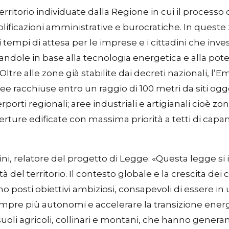
rritorio individuate dalla Regione in cui il processo 
plificazioni amministrative e burocratiche. In queste 
i tempi di attesa per le imprese e i cittadini che inv
iandole in base alla tecnologia energetica e alla pot
re alle zone già stabilite dai decreti nazionali, l’Em
 aree racchiuse entro un raggio di 100 metri da siti og
rporti regionali; aree industriali e artigianali cioè zo
ure edificate con massima priorità a tetti di capan
i, relatore del progetto di Legge: «Questa legge si ins
tà del territorio. Il contesto globale e la crescita dei 
iamo posti obiettivi ambiziosi, consapevoli di essere 
empre più autonomi e accelerare la transizione energ
i suoli agricoli, collinari e montani, che hanno generano