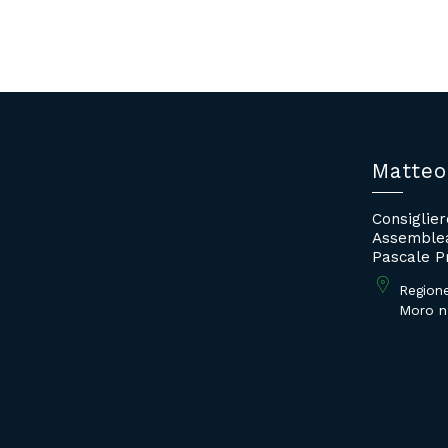
Matteo
Consiglie
Assemblea
Pascale P
Region
Moro n