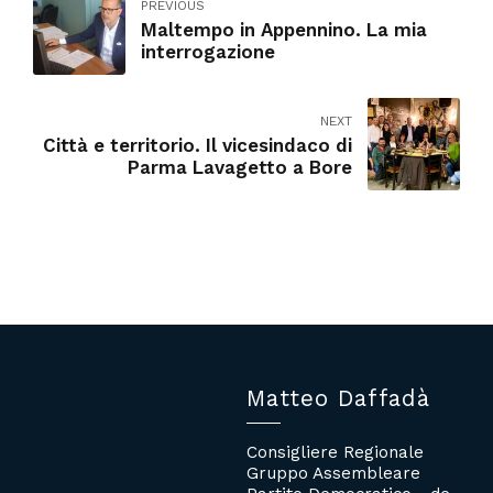
PREVIOUS
Maltempo in Appennino. La mia
interrogazione
NEXT
Città e territorio. Il vicesindaco di
Parma Lavagetto a Bore
Matteo Daffadà
Consigliere Regionale
Gruppo Assembleare