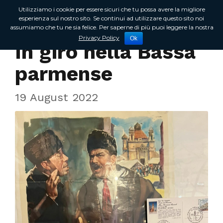
Utilizziamo i cookie per essere sicuri che tu possa avere la migliore
esperienza sul nostro sito. Se continui ad utilizzare questo sito noi
assumiamo che tu ne sia felice. Per saperne di più puoi leggere la nostra
Incontri sul territorio
Privacy Policy
Ok
In giro nella Bassa
parmense
19 August 2022