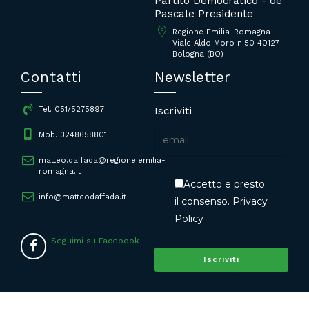
Partito Democratico - de
Pascale Presidente
Regione Emilia-Romagna
Viale Aldo Moro n.50 40127
Bologna (BO)
Contatti
Newsletter
Iscriviti
Tel. 051/5275897
Mob. 3248658801
matteo.daffada@regione.emilia-
romagna.it
Accetto e presto
info@matteodaffada.it
il consenso.
Privacy
Policy
Seguimi su Facebook