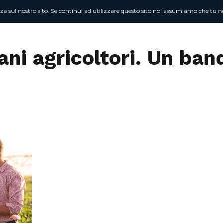
nza sul nostro sito. Se continui ad utilizzare questo sito noi assumiamo che tu ne
Chi sono
At
ani agricoltori. Un ban