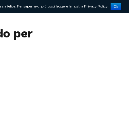
 sia felice. Per saperne di più puoi leggere la nostra
Privacy Policy
Ok
tività
Newsletter
Contattami
do per