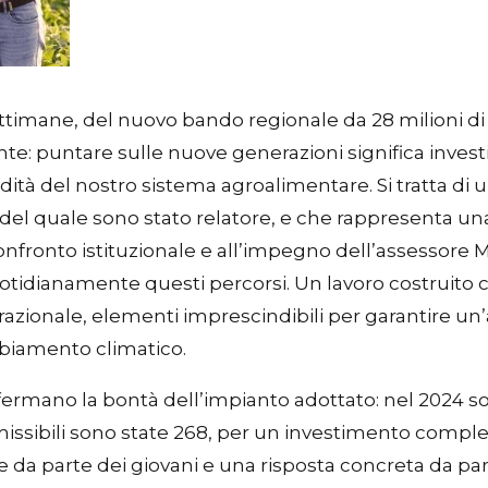
ttimane, del nuovo bando regionale da 28 milioni di e
nte: puntare sulle nuove generazioni significa inve
lidità del nostro sistema agroalimentare. Si tratta d
del quale sono stato relatore, e che rappresenta u
confronto istituzionale e all’impegno dell’assessore M
tidianamente questi percorsi. Un lavoro costruito co
azionale, elementi imprescindibili per garantire un
mbiamento climatico.
onfermano la bontà dell’impianto adottato: nel 2024 
sibili sono state 268, per un investimento compless
a parte dei giovani e una risposta concreta da parte