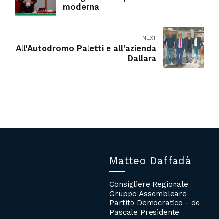
moderna
NEXT
All'Autodromo Paletti e all'azienda
Dallara
Matteo Daffadà
Consigliere Regionale
Gruppo Assembleare
Partito Democratico - de
Pascale Presidente