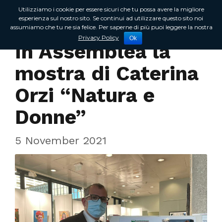
Utilizziamo i cookie per essere sicuri che tu possa avere la migliore
esperienza sul nostro sito. Se continui ad utilizzare questo sito noi
assumiamo che tu ne sia felice. Per saperne di più puoi leggere la nostra
In Regione
Privacy Policy
Ok
In Assemblea la
mostra di Caterina
Orzi “Natura e
Donne”
5 November 2021