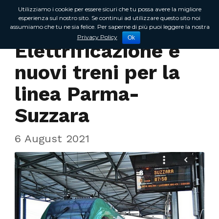
Utilizziamo i cookie per essere sicuri che tu possa avere la migliore
esperienza sul nostro sito. Se continui ad utilizzare questo sito noi
assumiamo che tu ne sia felice. Per saperne di più puoi leggere la nostra
In Regione
Privacy Policy
Ok
Elettrificazione e
nuovi treni per la
linea Parma-
Suzzara
6 August 2021