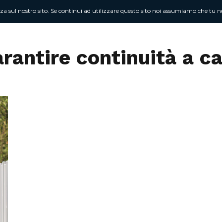
nza sul nostro sito. Se continui ad utilizzare questo sito noi assumiamo che tu ne
Chi sono
At
arantire continuità a ca