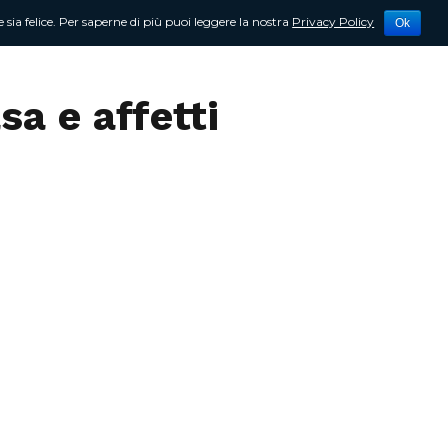
 sia felice. Per saperne di più puoi leggere la nostra
Privacy Policy
Ok
tività
Newsletter
Contattami
sa e affetti