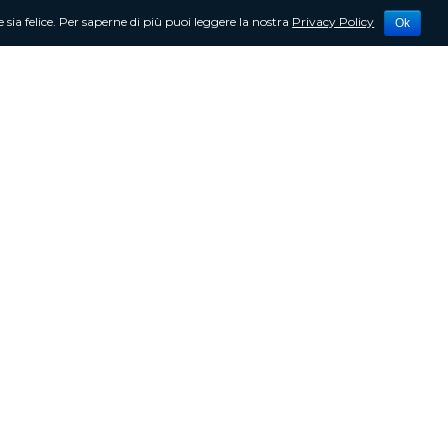
 sia felice. Per saperne di più puoi leggere la nostra
Privacy Policy
Ok
tività
Newsletter
Contattami