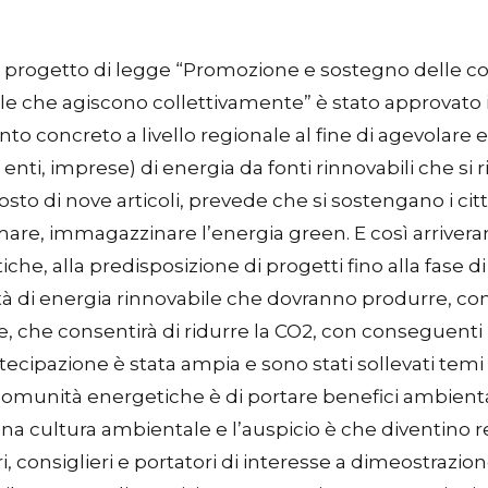
Il progetto di legge “Promozione e sostegno delle co
le che agiscono collettivamente” è stato approvato
to concreto a livello regionale al fine di agevolare 
 enti, imprese) di energia da fonti rinnovabili che si
posto di nove articoli, prevede che si sostengano i ci
e, immagazzinare l’energia green. E così arriverann
he, alla predisposizione di progetti fino alla fase di
nità di energia rinnovabile che dovranno produrre, c
te, che consentirà di ridurre la CO2, con conseguent
rtecipazione è stata ampia e sono stati sollevati temi 
comunità energetiche è di portare benefici ambienta
una cultura ambientale e l’auspicio è che diventino 
ori, consiglieri e portatori di interesse a dimeostraz