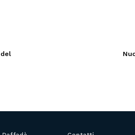
 del
Nuo
 Daffadà
Contatti