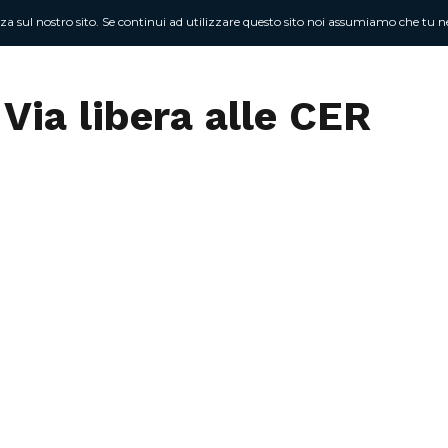
nza sul nostro sito. Se continui ad utilizzare questo sito noi assumiamo che tu ne
Chi sono
At
Via libera alle CER