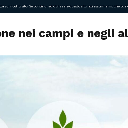
nza sul nostro sito. Se continui ad utilizzare questo sito noi assumiamo che tu ne
Chi sono
At
one nei campi e negli a