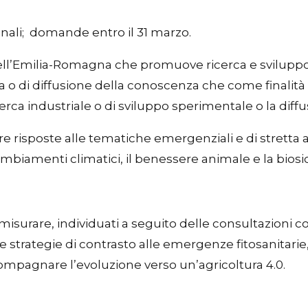
ionali; domande entro il 31 marzo.
e dell’Emilia-Romagna che promuove ricerca e svilupp
 o di diffusione della conoscenza che come finalità
ca industriale o di sviluppo sperimentale o la diffusion
are risposte alle tematiche emergenziali e di stretta 
cambiamenti climatici, il benessere animale e la biosi
no misurare, individuati a seguito delle consultazioni 
e strategie di contrasto alle emergenze fitosanitarie,
ccompagnare l’evoluzione verso un’agricoltura 4.0.