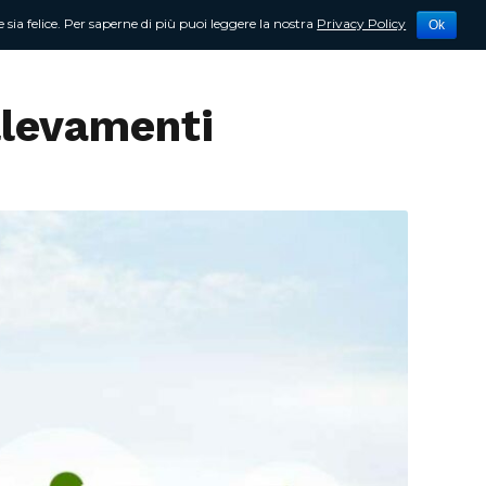
 sia felice. Per saperne di più puoi leggere la nostra
Privacy Policy
Ok
tività
Newsletter
Contattami
llevamenti