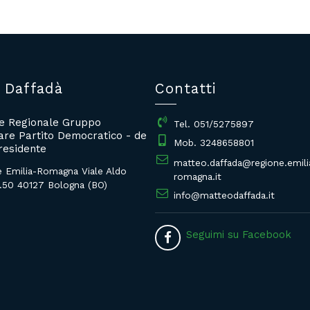
 Daffadà
Contatti
re Regionale Gruppo
Tel. 051/5275897
re Partito Democratico - de
Mob. 3248658801
residente
matteo.daffada@regione.emili
e Emilia-Romagna Viale Aldo
romagna.it
.50 40127 Bologna (BO)
info@matteodaffada.it
Seguimi su Facebook