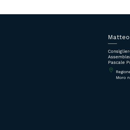
Matteo
Consiglie
Assemblea
Pascale P
Region
Moro n