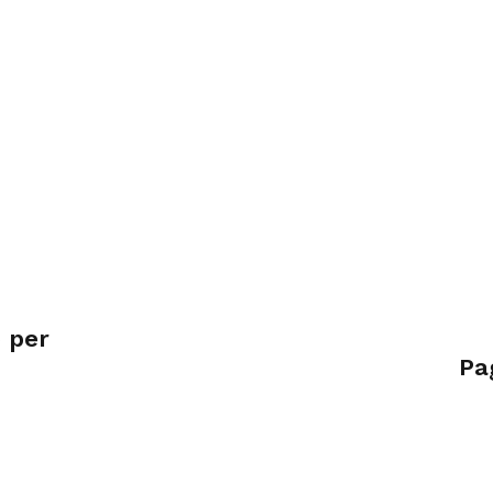
 per
Pag