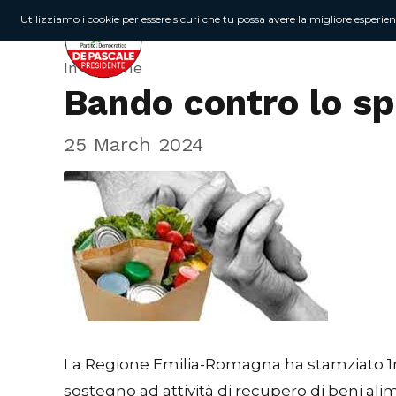
Utilizziamo i cookie per essere sicuri che tu possa avere la migliore esperie
In Regione
Bando contro lo sp
25 March 2024
La Regione Emilia-Romagna ha stamziato 1mil
sostegno ad attività di recupero di beni alime