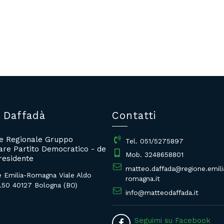
 Daffadà
Contatti
re Regionale Gruppo
Tel. 051/5275897
re Partito Democratico - de
Mob. 3248658801
residente
matteo.daffada@regione.emili
e Emilia-Romagna Viale Aldo
romagna.it
.50 40127 Bologna (BO)
info@matteodaffada.it
Seguimi su Facebook