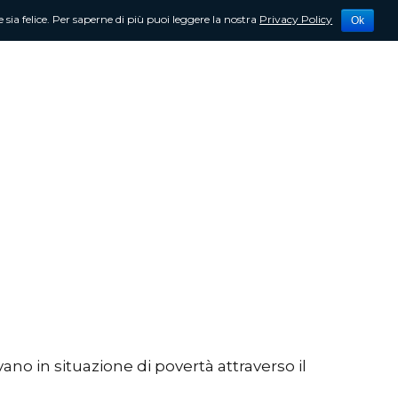
 sia felice. Per saperne di più puoi leggere la nostra
Privacy Policy
Ok
tività
Newsletter
Contattami
o in situazione di povertà attraverso il