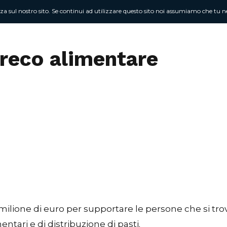
nza sul nostro sito. Se continui ad utilizzare questo sito noi assumiamo che tu ne
Chi sono
At
reco alimentare
ione di euro per supportare le persone che si trovan
ntari e di distribuzione di pasti.