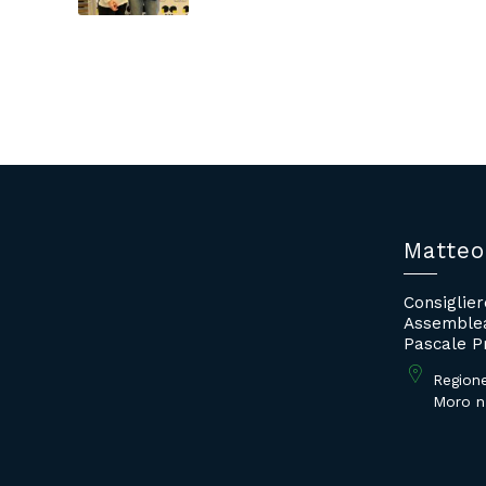
Matteo
Consiglie
Assemblea
Pascale P
Region
Moro n