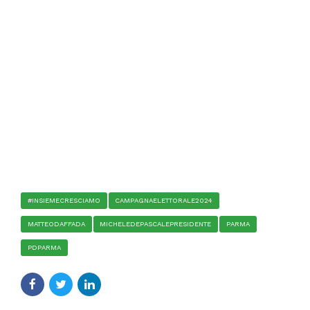
#INSIEMECRESCIAMO
CAMPAGNAELETTORALE2024
MATTEODAFFADA
MICHELEDEPASCALEPRESIDENTE
PARMA
PDPARMA