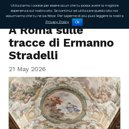
Utilizziamo i cookie per essere sicuri che tu possa avere la migliore
esperienza sul nostro sito. Se continui ad utilizzare questo sito noi
assumiamo che tu ne sia felice. Per saperne di più puoi leggere la nostra
Incontri sul territorio
Privacy Policy
Ok
A Roma sulle
tracce di Ermanno
Stradelli
21 May 2026