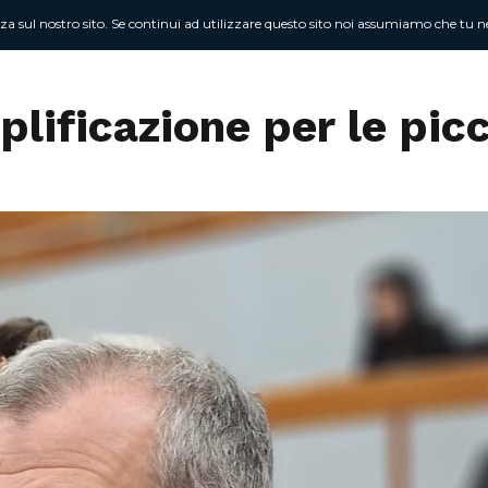
nza sul nostro sito. Se continui ad utilizzare questo sito noi assumiamo che tu ne
Chi sono
At
lificazione per le pic