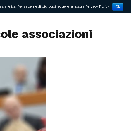
 sia felice. Per saperne di più puoi leggere la nostra
Privacy Policy
Ok
tività
Newsletter
Contattami
cole associazioni