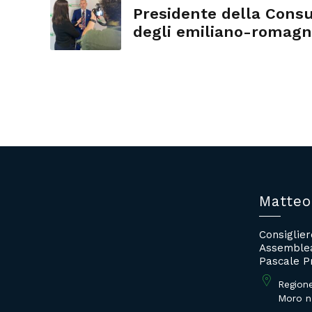
Presidente della Consu
degli emiliano-romagno
mondo
Matteo
Consiglie
Assemblea
Pascale P
Region
Moro n