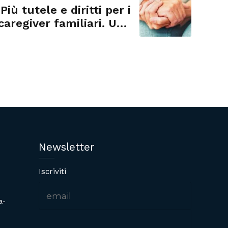
Più tutele e diritti per i
caregiver familiari. Una
risoluzione
Newsletter
Iscriviti
a-