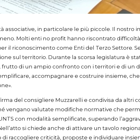
à associative, in particolare le più piccole. Il nostr
no. Molti enti no profit hanno riscontrato difficoltà r
r il riconoscimento come Enti del Terzo Settore. Ser
zione sul territorio. Durante la scorsa legislatura è 
frutto di un ampio confronto con i territori e di un 
emplificare, accompagnare e costruire insieme, che
one».
ma del consigliere Muzzarelli e condivisa da altri co
nché vengano valutate modifiche normative che permet
al RUNTS con modalità semplificate, superando l’aggrav
ell’atto si chiede anche di attivare un tavolo regiona
 di raccogliere criticità, proposte e individuare ins