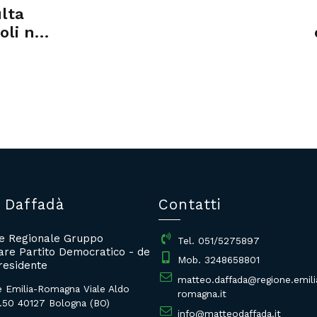
lta
li nel
 Daffadà
Contatti
re Regionale Gruppo
Tel. 051/5275897
re Partito Democratico - de
Mob. 3248658801
residente
matteo.daffada@regione.emili
e Emilia-Romagna Viale Aldo
romagna.it
.50 40127 Bologna (BO)
info@matteodaffada.it