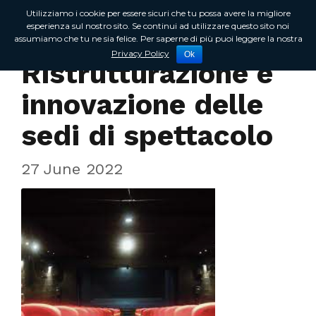
Utilizziamo i cookie per essere sicuri che tu possa avere la migliore
esperienza sul nostro sito. Se continui ad utilizzare questo sito noi
assumiamo che tu ne sia felice. Per saperne di più puoi leggere la nostra
In Regione
Privacy Policy
Ok
Ristrutturazione e
innovazione delle
sedi di spettacolo
27 June 2022