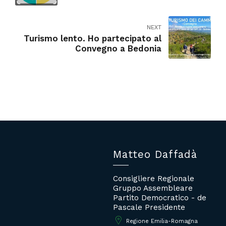
NEXT
Turismo lento. Ho partecipato al
Convegno a Bedonia
Matteo Daffadà
Consigliere Regionale
Gruppo Assembleare
Partito Democratico - de
Pascale Presidente
Regione Emilia-Romagna