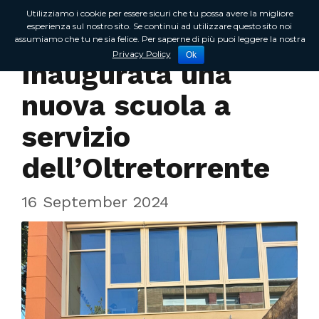
Utilizziamo i cookie per essere sicuri che tu possa avere la migliore
esperienza sul nostro sito. Se continui ad utilizzare questo sito noi
assumiamo che tu ne sia felice. Per saperne di più puoi leggere la nostra
Incontri sul territorio
Privacy Policy
Ok
Inaugurata una
nuova scuola a
servizio
dell’Oltretorrente
16 September 2024