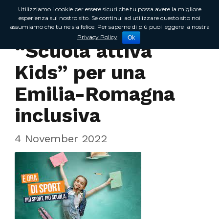
Utilizziamo i cookie per essere sicuri che tu possa avere la migliore
esperienza sul nostro sito. Se continui ad utilizzare questo sito noi
assumiamo che tu ne sia felice. Per saperne di più puoi leggere la nostra
In Regione
Privacy Policy
Ok
“Scuola attiva
Kids” per una
Emilia-Romagna
inclusiva
4 November 2022