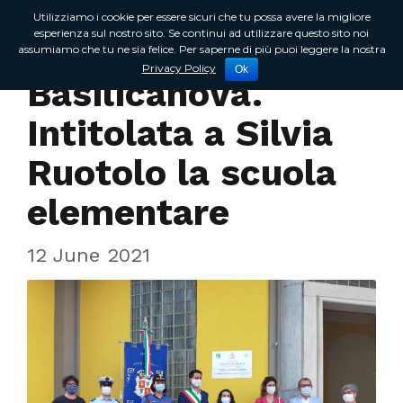
Utilizziamo i cookie per essere sicuri che tu possa avere la migliore
esperienza sul nostro sito. Se continui ad utilizzare questo sito noi
assumiamo che tu ne sia felice. Per saperne di più puoi leggere la nostra
Incontri sul territorio
Privacy Policy
Ok
Basilicanova.
Intitolata a Silvia
Ruotolo la scuola
elementare
12 June 2021