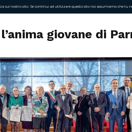
nza sul nostro sito. Se continui ad utilizzare questo sito noi assumiamo che tu ne
Chi sono
At
: l’anima giovane di Pa