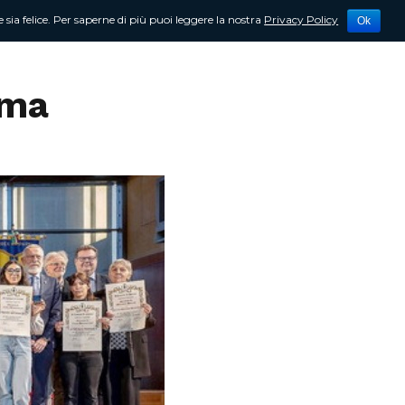
 sia felice. Per saperne di più puoi leggere la nostra
Privacy Policy
Ok
tività
Newsletter
Contattami
rma