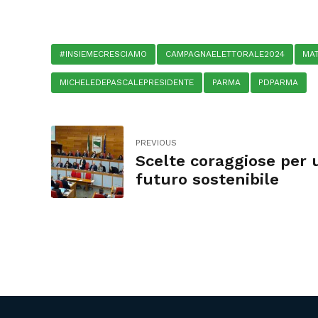
#INSIEMECRESCIAMO
CAMPAGNAELETTORALE2024
MA
MICHELEDEPASCALEPRESIDENTE
PARMA
PDPARMA
PREVIOUS
Scelte coraggiose per 
futuro sostenibile