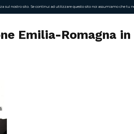
nza sul nostro sito. Se continui ad utilizzare questo sito noi assumiamo che tu ne
Chi sono
At
ione Emilia-Romagna in 