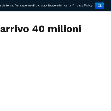
 sia felice. Per saperne di più puoi leggere la nostra
Privacy Policy
Ok
tività
Newsletter
Contattami
arrivo 40 milioni