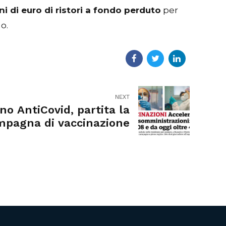
i di euro di ristori a fondo perduto
per
o.
NEXT
no AntiCovid, partita la
mpagna di vaccinazione