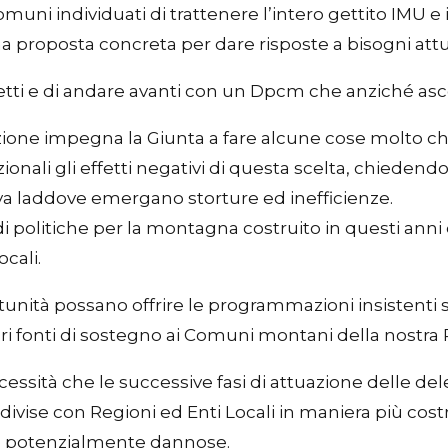
 Comuni individuati di trattenere l’intero gettito IMU 
na proposta concreta per dare risposte a bisogni attu
etti e di andare avanti con un Dpcm che anziché ascolt
ione impegna la Giunta a fare alcune cose molto ch
zionali gli effetti negativi di questa scelta, chiedendo
va laddove emergano storture ed inefficienze.
 di politiche per la montagna costruito in questi ann
cali.
rtunità possano offrire le programmazioni insistenti 
riori fonti di sostegno ai Comuni montani della nostra
essità che le successive fasi di attuazione delle del
ivise con Regioni ed Enti Locali in maniera più costr
 e potenzialmente dannose.