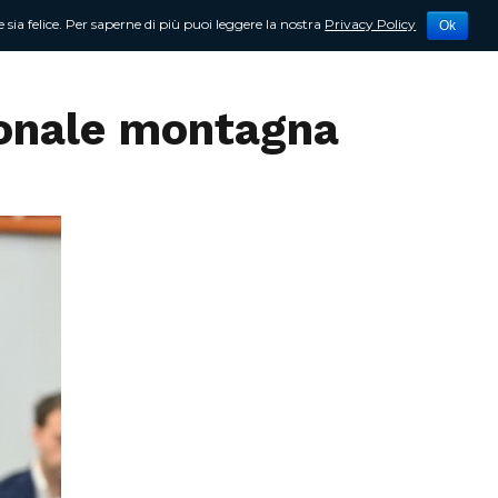
 sia felice. Per saperne di più puoi leggere la nostra
Privacy Policy
Ok
tività
Newsletter
Contattami
ionale montagna