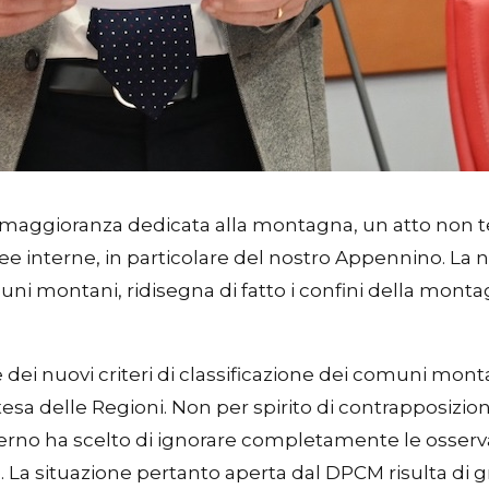
di maggioranza dedicata alla montagna, un atto non
ree interne, in particolare del nostro Appennino. La
omuni montani, ridisegna di fatto i confini della mont
i nuovi criteri di classificazione dei comuni montani
intesa delle Regioni. Non per spirito di contrapposi
l Governo ha scelto di ignorare completamente le osser
 La situazione pertanto aperta dal DPCM risulta di gra