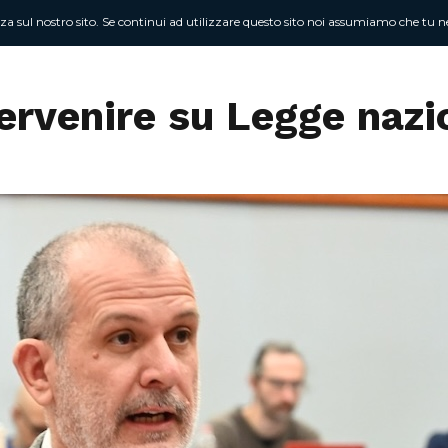
nza sul nostro sito. Se continui ad utilizzare questo sito noi assumiamo che tu ne
Chi sono
At
tervenire su Legge naz