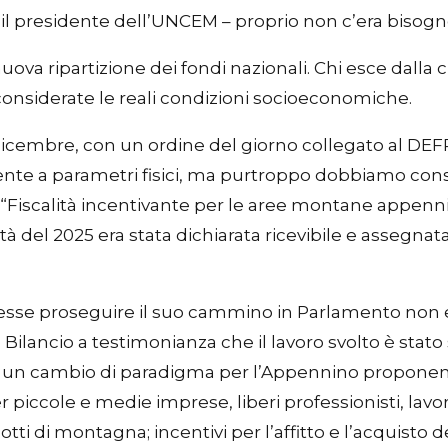
 il presidente dell’UNCEM – proprio non c’era bisogn
nuova ripartizione dei fondi nazionali. Chi esce dalla 
considerate le reali condizioni socioeconomiche.
dicembre, con un ordine del giorno collegato al DEF
ente a parametri fisici, ma purtroppo dobbiamo const
“Fiscalità incentivante per le aree montane appennin
à del 2025 era stata dichiarata ricevibile e assegna
se proseguire il suo cammino in Parlamento non essen
ilancio a testimonianza che il lavoro svolto è stato 
 un cambio di paradigma per l’Appennino proponendo
piccole e medie imprese, liberi professionisti, lavo
otti di montagna; incentivi per l’affitto e l’acquisto 