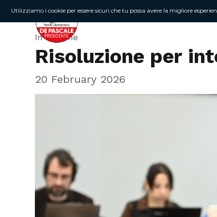
Utilizziamo i cookie per essere sicuri che tu possa avere la migliore esperie
In Regione
Risoluzione per in
20 February 2026