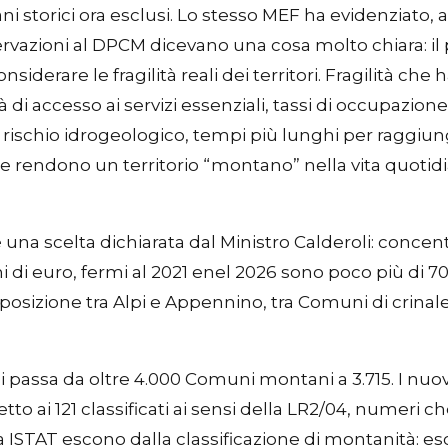
torici ora esclusi. Lo stesso MEF ha evidenziato, a tal
ervazioni al DPCM dicevano una cosa molto chiara: il
onsiderare le fragilità reali dei territori. Fragilità
di accesso ai servizi essenziali, tassi di occupazione 
a rischio idrogeologico, tempi più lunghi per raggiun
he rendono un territorio “montano” nella vita quoti
è una scelta dichiarata dal Ministro Calderoli: conce
 di euro, fermi al 2021 enel 2026 sono poco più di 70 m
posizione tra Alpi e Appennino, tra Comuni di crinale 
si passa da oltre 4.000 Comuni montani a 3.715. I nuo
ai 121 classificati ai sensi della LR2/04, numeri che 
a ISTAT escono dalla classificazione di montanità: es